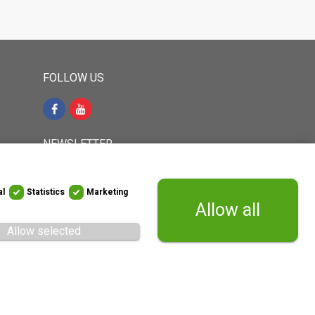
FOLLOW US
NEWSLETTER
35-767
al
Statistics
Marketing
Sign up to receive latest news and
Allow all
updates direct to your inbox
Allow selected
WITHDRAW FROM CONTRACT