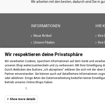
Wir arbeiten mit den besten, dadurch sind Sie in 
INFORMATIONEN
IHR 
Neue Artikel
Ihre
Unsere Filialen
Ihre
Kontakt
Ihre
Wir respektieren deine Privatsphäre
Hersteller/Marke
Ihre
Wir verarbeiten Cookies, speichern Informationen auf dem Gerät und verar
Ihre
unseren Shop weiterzuentwickeln und zu verbessern. Mit Ihrer Einwilligung d
Durch Anklicken des Buttons „Ich akzeptiere“ erklären Sie sich mit der obe
Partner einverstanden. Sie können auch auf detailliertere Informationen zug
oder ablehnen. Einige Arten der Datenverarbeitung bedürfen keiner Einwillig
Betrieb unseres Online-Shops haben.
Widerrufsstatus verfolgen
Cookie policy
|
Privacy policy
Show more details
© 2020
traktor-parts.de
All rights reserved. Herges