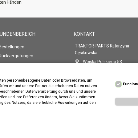
guten Händen
KUNDENBEREICH
KONTAKT
TRAKTOR-PARTS Katarzyna
 Bestellungen
Gęsikowska
 Rückvergütungen
Wojska Polskiego 53
 Adressen
86-105 Świecie
 persönlichen Daten
Polen
beiten personenbezogene Daten oder Browserdaten, um
 Gutscheine
Rufen Sie uns an:
+48 571-2
Funcion
ürfen wir und unsere Partner die erhobenen Daten nutzen.
n beschriebenen Datenverarbeitung durch uns und unsere
E-Mail
traktor-parts@wp.pl
reifen und Ihre Präferenzen ändern, bevor Sie zustimmen
ung des Nutzers, da sie erhebliche Auswirkungen auf den
tellt von:
Presta
city.pl