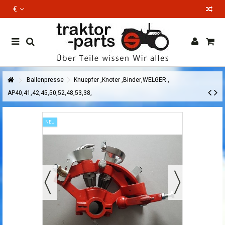
€
EN
Ballenpresse
Knuepfer ,Knoter ,Binder,WELGER ,
AP40,41,42,45,50,52,48,53,38,
NEU