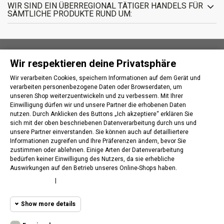
WIR SIND EIN ÜBERREGIONAL TÄTIGER HANDELS FÜR
SÄMTLICHE PRODUKTE RUND UM:
Wir respektieren deine Privatsphäre
INFORMATIONEN
Wir verarbeiten Cookies, speichern Informationen auf dem Gerät und
verarbeiten personenbezogene Daten oder Browserdaten, um
IHR KUNDENBEREICH
unseren Shop weiterzuentwickeln und zu verbessern. Mit Ihrer
Einwilligung dürfen wir und unsere Partner die erhobenen Daten
nutzen. Durch Anklicken des Buttons „Ich akzeptiere“ erklären Sie
KONTAKT
sich mit der oben beschriebenen Datenverarbeitung durch uns und
unsere Partner einverstanden. Sie können auch auf detailliertere
Informationen zugreifen und Ihre Präferenzen ändern, bevor Sie
FOLLOW US
zustimmen oder ablehnen. Einige Arten der Datenverarbeitung
bedürfen keiner Einwilligung des Nutzers, da sie erhebliche
Auswirkungen auf den Betrieb unseres Online-Shops haben.
NEWSLETTER
Cookie policy
|
Privacy policy
WITHDRAW FROM CONTRACT
Show more details
Widerrufsstatus verfolgen