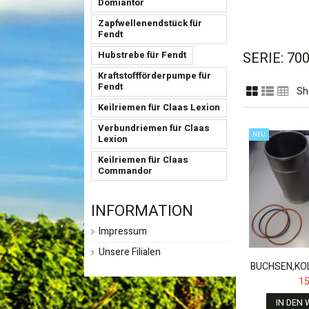
Domiantor
Zapfwellenendstück für
Fendt
SERIE: 70
Hubstrebe für Fendt
Kraftstoffförderpumpe für
Fendt
Sh
Keilriemen für Claas Lexion
Verbundriemen für Claas
NEU
Lexion
Keilriemen für Claas
Commandor
INFORMATION
Impressum
Unsere Filialen
BUCHSEN,KOL
FÜR JOHN 
15
IN DEN