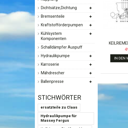
Dichtsätze,Dichtung
Bremsenteile
Kraftstofförderpumpen
Kühlsystem
Komponenten
KEILRIEME
Schalldämpfer Auspuff
4
Hydraulikpumpe
IN DEN
Karroserie
Mähdrescher
Ballenpresse
STICHWÖRTER
ersatzteile zu Claas
Hydraulikpumpe für
Massey Fergus