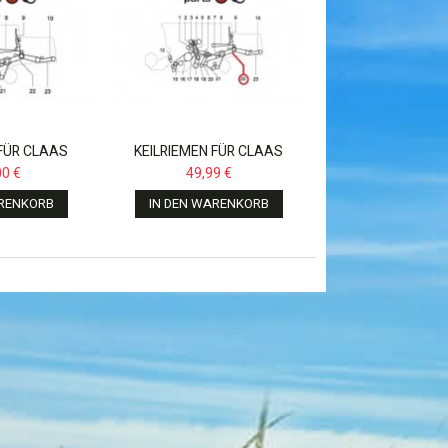
 FÜR CLAAS
KEILRIEMEN FÜR CLAAS
COMMANDOR
DOMINATOR,MEGA,MEDION,
00 €
49,99 €
,1402336
ARENKORB
IN DEN WARENKORB