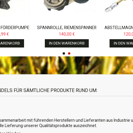
 FÖRDERPUMPE
SPANNROLLE, RIEMENSPANNER
ABSTELLMAGN
AVORIT 816 818
FÜR NEW HOLLAND TM,CASE...
FÜR CASE MX 1
,99 €
140,00 €
120,
 920...
135,
WARENKORB
IN DEN WARENKORB
IN DEN W
ANDELS FÜR SÄMTLICHE PRODUKTE RUND UM:
usammenarbeit mit führenden Herstellern und Lieferanten aus Industrie u
lle Lieferung unserer Qualitätsprodukte auszeichnet.