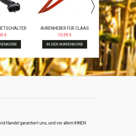
IN DEN WAR
ETSCHALTER
ÄHRENHEBER FÜR CLAAS
00, 110, 120,
DOMIANTOR,MEGA,LEXION,
00 €
10,99 €
...
ARENKORB
IN DEN WARENKORB
nd Handel garantiert uns, und vor allem IHNEN