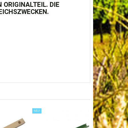
ORIGINALTEIL. DIE
EICHSZWECKEN.
NEU!
NEU!
GLEITLEISTE 