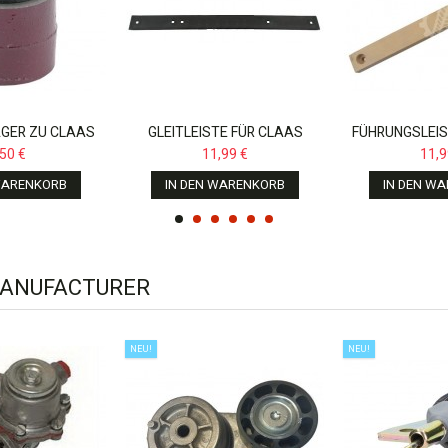
GER ZU CLAAS
GLEITLEISTE FÜR CLAAS
FÜHRUNGSLEIS
,MEGA,LEXION
DOMINATOR,MEGA,603612.2
DOMINATOR
,50 €
11,99 €
11,9
199.0,
WARENKORB
IN DEN WARENKORB
IN DEN W
MANUFACTURER
NEU!
NEU!