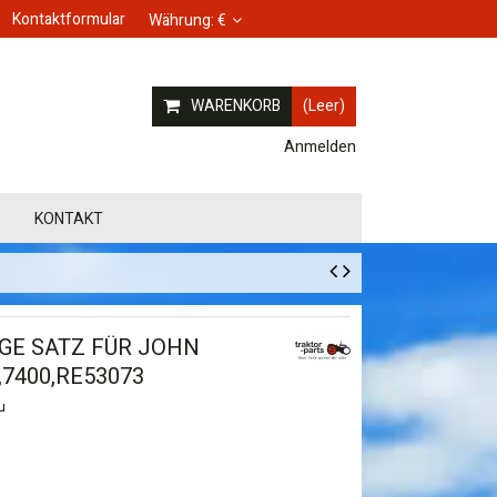
Kontaktformular
Währung:
€
WARENKORB
(Leer)
Anmelden
KONTAKT
GE SATZ FÜR JOHN
,7400,RE53073
u