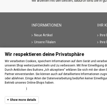
Wir arbeiten mit den besten, dadurch sind Sie in 
INFORMATIONEN
IHR 
Neue Artikel
Ihre
Unsere Filialen
Ihre
Kontakt
Ihre
Wir respektieren deine Privatsphäre
Hersteller/Marke
Ihre
Wir verarbeiten Cookies, speichern Informationen auf dem Gerät und verar
Ihre
unseren Shop weiterzuentwickeln und zu verbessern. Mit Ihrer Einwilligung d
Durch Anklicken des Buttons „Ich akzeptiere“ erklären Sie sich mit der obe
Partner einverstanden. Sie können auch auf detailliertere Informationen zug
oder ablehnen. Einige Arten der Datenverarbeitung bedürfen keiner Einwillig
Betrieb unseres Online-Shops haben.
Widerrufsstatus verfolgen
Cookie policy
|
Privacy policy
Show more details
© 2020
traktor-parts.de
All rights reserved. Herges