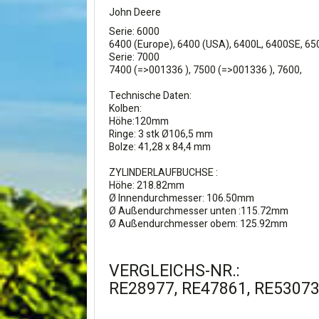
John Deere
Serie: 6000
6400 (Europe), 6400 (USA), 6400L, 6400SE, 650
Serie: 7000
7400 (=>001336 ), 7500 (=>001336 ), 7600,
Technische Daten:
Kolben:
Höhe:120mm
Ringe: 3 stk Ø106,5 mm
Bolze: 41,28 x 84,4 mm
ZYLINDERLAUFBUCHSE :
Höhe: 218.82mm
Ø Innendurchmesser: 106.50mm
Ø Außendurchmesser unten :115.72mm
Ø Außendurchmesser obem: 125.92mm
VERGLEICHS-NR.:
RE28977, RE47861, RE53073