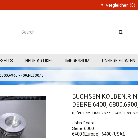
Vergleichen
(
0
)
FSHITS
NEUE ARTIKEL
IMPRESSUM
UNSERE FILIALEN
, 6800,6900,7400,RE53073
BUCHSEN,KOLBEN,RIN
DEERE 6400, 6800,6900
Reference:
1030-ZN66
Condition:
Ne
John Deere
Serie: 6000
6400 (Europe), 6400 (USA),