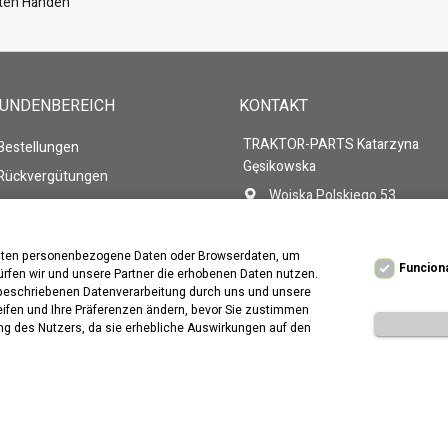
guten Händen
KUNDENBEREICH
KONTAKT
TRAKTOR-PARTS Katarzyna
 Bestellungen
Gęsikowska
 Rückvergütungen
Wojska Polskiego 53
 Adressen
86-105 Świecie
 persönlichen Daten
Polen
beiten personenbezogene Daten oder Browserdaten, um
 Gutscheine
Rufen Sie uns an:
+48 571-2
Funcion
ürfen wir und unsere Partner die erhobenen Daten nutzen.
n beschriebenen Datenverarbeitung durch uns und unsere
E-Mail
traktor-parts@wp.pl
reifen und Ihre Präferenzen ändern, bevor Sie zustimmen
ung des Nutzers, da sie erhebliche Auswirkungen auf den
tellt von:
Presta
city.pl