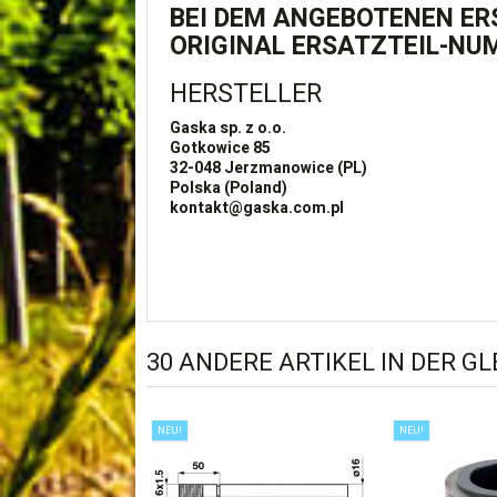
BEI DEM ANGEBOTENEN ERS
ORIGINAL ERSATZTEIL-NU
HERSTELLER
Gaska sp. z o.o.
Gotkowice 85
32-048
Jerzmanowice (PL)
Polska (Poland)
kontakt@gaska.com.pl
30 ANDERE ARTIKEL IN DER G
NEU!
NEU!
WASSERKÜHLER