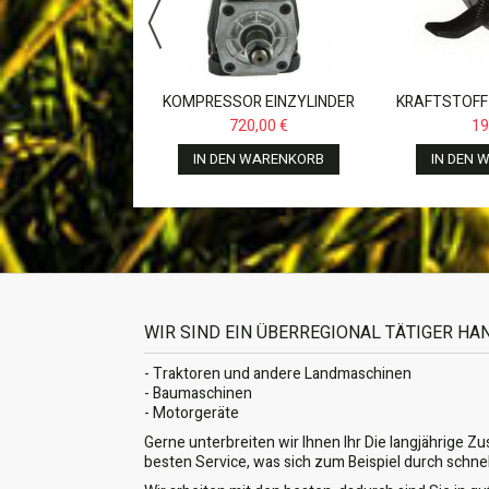
N WARENKORB
KOMPRESSOR EINZYLINDER
KRAFTSTOFF
159CC FÜR CASE JX,NEW
FÜR FENDT F
720,00 €
19
HOLLAND,JOHN...
822
IN DEN WARENKORB
IN DEN 
WIR SIND EIN ÜBERREGIONAL TÄTIGER H
- Traktoren und andere Landmaschinen
- Baumaschinen
- Motorgeräte
Gerne unterbreiten wir Ihnen Ihr Die langjährige Z
besten Service, was sich zum Beispiel durch schne