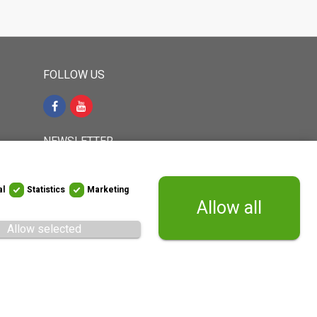
FOLLOW US
NEWSLETTER
35-767
al
Statistics
Marketing
Sign up to receive latest news and
Allow all
updates direct to your inbox
Allow selected
WITHDRAW FROM CONTRACT