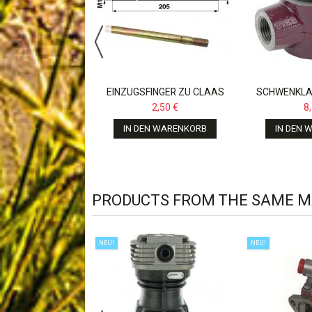
R CASE IH/IHC 353
39,00 €
, 383 ,...
N WARENKORB
EINZUGSFINGER ZU CLAAS
SCHWENKLA
MÄHDRESCHER...
DOMINATOR
2,50 €
8
670
IN DEN WARENKORB
IN DEN 
PRODUCTS FROM THE SAME 
NEU!
NEU!
RSTEUERVENTIL
.CASE,JOHN
49,00 €
E,WABCO...