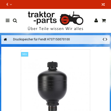
€
EN
Druckspeicher für Fendt H737150070100
NEU