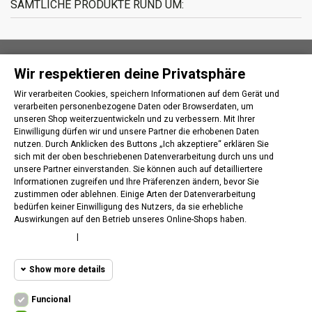
SÄMTLICHE PRODUKTE RUND UM:
Wir respektieren deine Privatsphäre
INFORMATIONEN
Wir verarbeiten Cookies, speichern Informationen auf dem Gerät und
verarbeiten personenbezogene Daten oder Browserdaten, um
IHR KUNDENBEREICH
unseren Shop weiterzuentwickeln und zu verbessern. Mit Ihrer
Einwilligung dürfen wir und unsere Partner die erhobenen Daten
nutzen. Durch Anklicken des Buttons „Ich akzeptiere“ erklären Sie
KONTAKT
sich mit der oben beschriebenen Datenverarbeitung durch uns und
unsere Partner einverstanden. Sie können auch auf detailliertere
Informationen zugreifen und Ihre Präferenzen ändern, bevor Sie
FOLLOW US
zustimmen oder ablehnen. Einige Arten der Datenverarbeitung
bedürfen keiner Einwilligung des Nutzers, da sie erhebliche
Auswirkungen auf den Betrieb unseres Online-Shops haben.
NEWSLETTER
Cookie policy
|
Privacy policy
WITHDRAW FROM CONTRACT
Show more details
Widerrufsstatus verfolgen
Funcional cookies
Funcional
Funcional