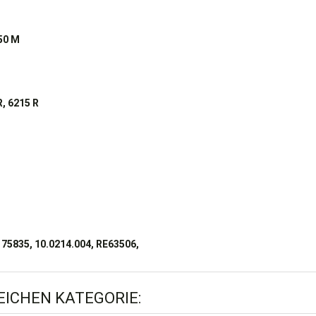
50 M
R, 6215 R
75835, 10.0214.004, RE63506,
LEICHEN KATEGORIE: