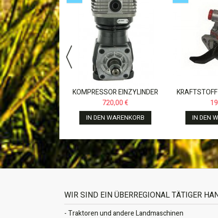
RSTEUERVENTIL
.CASE,JOHN
49,00 €
E,WABCO...
N WARENKORB
KOMPRESSOR EINZYLINDER
KRAFTSTOFF
159CC FÜR CASE JX,NEW
FÜR FENDT F
720,00 €
19
HOLLAND,JOHN...
822
IN DEN WARENKORB
IN DEN 
WIR SIND EIN ÜBERREGIONAL TÄTIGER H
- Traktoren und andere Landmaschinen