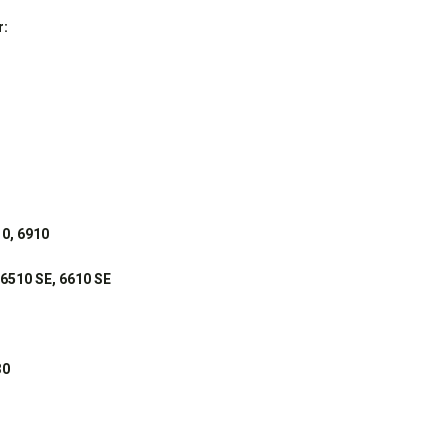
r:
10, 6910
 6510 SE, 6610 SE
30