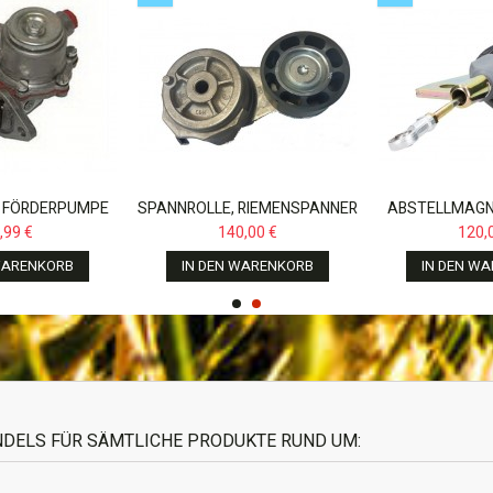
 FÖRDERPUMPE
SPANNROLLE, RIEMENSPANNER
ABSTELLMAGN
AVORIT 816 818
FÜR NEW HOLLAND TM,CASE...
FÜR CASE MX 1
,99 €
140,00 €
120,
 920...
135,
WARENKORB
IN DEN WARENKORB
IN DEN W
ANDELS FÜR SÄMTLICHE PRODUKTE RUND UM: