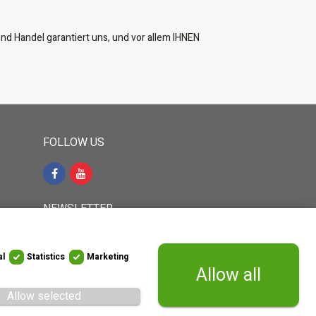
nd Handel garantiert uns, und vor allem IHNEN
FOLLOW US
NEWSLETTER
35-767
al
Statistics
Marketing
Sign up to receive latest news and
Allow all
updates direct to your inbox
Allow selected
WITHDRAW FROM CONTRACT