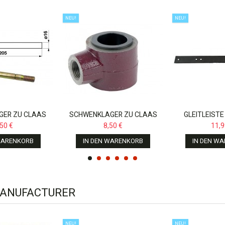
NEU!
NEU!
GER ZU CLAAS
SCHWENKLAGER ZU CLAAS
GLEITLEISTE
SCHER...
DOMINATOR,MEGA,LEXION
DOMINATOR,ME
,50 €
8,50 €
11,9
670199.0,
WARENKORB
IN DEN WARENKORB
IN DEN W
MANUFACTURER
NEU!
NEU!