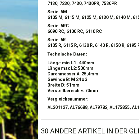
7130, 7230, 7430, 7430PR, 7530PR
Serie: 6M
6105 M, 6115 M, 6125 M, 6130 M, 6140 M, 61
Serie: 6RC
6090 RC, 6100 RC, 6110 RC
Serie: 6R
6105 R, 6115 R, 6130 R, 6140 R, 6150 R, 6195 
Technische Daten:
Länge min L1: 440mm
Länge max L2: 500mm
Durchmesser A: 25,4mm
Gewinde B: M 24 x 3
Breite D: 51mm
Verstellbereich E: 70mm
Vergleichsnummer:
AL201127, AL76688, AL79782, AL175855, AL1
30 ANDERE ARTIKEL IN DER G