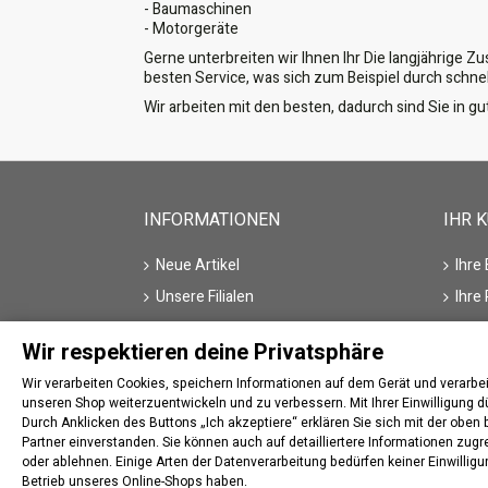
- Baumaschinen
- Motorgeräte
Gerne unterbreiten wir Ihnen Ihr Die langjährige Z
besten Service, was sich zum Beispiel durch schne
Wir arbeiten mit den besten, dadurch sind Sie in 
INFORMATIONEN
IHR 
Neue Artikel
Ihre
Unsere Filialen
Ihre
Kontakt
Ihre
Wir respektieren deine Privatsphäre
Hersteller/Marke
Ihre
Wir verarbeiten Cookies, speichern Informationen auf dem Gerät und verar
Ihre
unseren Shop weiterzuentwickeln und zu verbessern. Mit Ihrer Einwilligung d
Durch Anklicken des Buttons „Ich akzeptiere“ erklären Sie sich mit der obe
Partner einverstanden. Sie können auch auf detailliertere Informationen zug
oder ablehnen. Einige Arten der Datenverarbeitung bedürfen keiner Einwillig
Betrieb unseres Online-Shops haben.