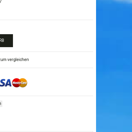
7
RB
zum vergleichen
h