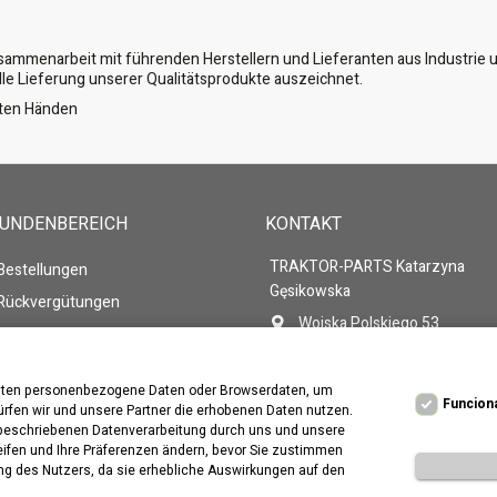
usammenarbeit mit führenden Herstellern und Lieferanten aus Industrie u
lle Lieferung unserer Qualitätsprodukte auszeichnet.
guten Händen
KUNDENBEREICH
KONTAKT
TRAKTOR-PARTS Katarzyna
 Bestellungen
Gęsikowska
 Rückvergütungen
Wojska Polskiego 53
 Adressen
86-105 Świecie
 persönlichen Daten
Polen
beiten personenbezogene Daten oder Browserdaten, um
 Gutscheine
Rufen Sie uns an:
+48 571-2
Funcion
ürfen wir und unsere Partner die erhobenen Daten nutzen.
n beschriebenen Datenverarbeitung durch uns und unsere
E-Mail
traktor-parts@wp.pl
reifen und Ihre Präferenzen ändern, bevor Sie zustimmen
ung des Nutzers, da sie erhebliche Auswirkungen auf den