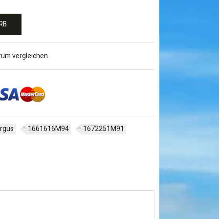
RB
zum vergleichen
ergus
1661616M94
1672251M91