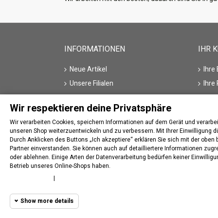
INFORMATIONEN
IHR 
Neue Artikel
Ihre
Unsere Filialen
Ihre
Kontakt
Ihre
Wir respektieren deine Privatsphäre
Hersteller/Marke
Ihre
Wir verarbeiten Cookies, speichern Informationen auf dem Gerät und verar
Ihre
unseren Shop weiterzuentwickeln und zu verbessern. Mit Ihrer Einwilligung d
Durch Anklicken des Buttons „Ich akzeptiere“ erklären Sie sich mit der obe
Partner einverstanden. Sie können auch auf detailliertere Informationen zug
oder ablehnen. Einige Arten der Datenverarbeitung bedürfen keiner Einwillig
Betrieb unseres Online-Shops haben.
Widerrufsstatus verfolgen
Cookie policy
|
Privacy policy
Show more details
© 2020
traktor-parts.de
All rights reserved. Herges