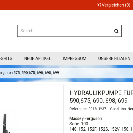
Vergleichen
(
0
)
FSHITS
NEUE ARTIKEL
IMPRESSUM
UNSERE FILIALEN
rguson 575, 590,675, 690, 698, 699
HYDRAULIKPUMPE FÜR
590,675, 690, 698, 699
Reference:
3018-HY37
Condition:
Ne
Massey Ferguson
Serie: 100
148, 152, 152F, 152S, 152V, 158, 1