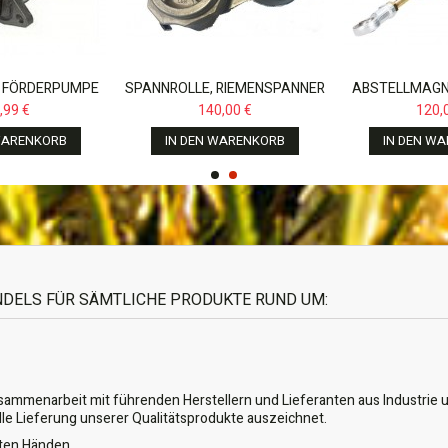
 FÖRDERPUMPE
SPANNROLLE, RIEMENSPANNER
ABSTELLMAGN
AVORIT 816 818
FÜR NEW HOLLAND TM,CASE...
FÜR CASE MX 1
,99 €
140,00 €
120,
 920...
135,
WARENKORB
IN DEN WARENKORB
IN DEN W
ANDELS FÜR SÄMTLICHE PRODUKTE RUND UM:
usammenarbeit mit führenden Herstellern und Lieferanten aus Industrie u
lle Lieferung unserer Qualitätsprodukte auszeichnet.
guten Händen