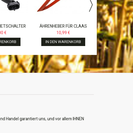
IN DEN WAR
ETSCHALTER
ÄHRENHEBER FÜR CLAAS
00, 110, 120,
DOMIANTOR,MEGA,LEXION,
00 €
10,99 €
...
ARENKORB
IN DEN WARENKORB
nd Handel garantiert uns, und vor allem IHNEN