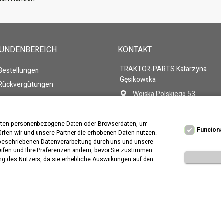
KUNDENBEREICH
KONTAKT
TRAKTOR-PARTS Katarzyna
 Bestellungen
Gęsikowska
 Rückvergütungen
Wojska Polskiego 53
 Adressen
86-105 Świecie
 persönlichen Daten
Polen
beiten personenbezogene Daten oder Browserdaten, um
 Gutscheine
Rufen Sie uns an:
+48 571-2
Funcion
ürfen wir und unsere Partner die erhobenen Daten nutzen.
n beschriebenen Datenverarbeitung durch uns und unsere
E-Mail
traktor-parts@wp.pl
reifen und Ihre Präferenzen ändern, bevor Sie zustimmen
ung des Nutzers, da sie erhebliche Auswirkungen auf den
tellt von:
Presta
city.pl