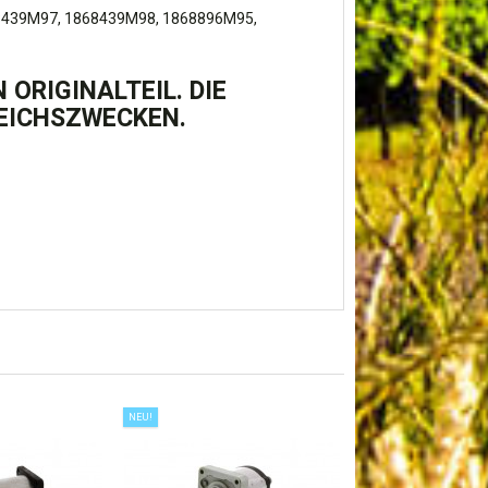
8439M97, 1868439M98, 1868896M95,
ORIGINALTEIL. DIE
EICHSZWECKEN.
NEU!
NEU!
HYDRAULIKPUMP