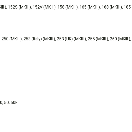
I ), 152S (MKIII ), 152V (MKIII ), 158 (MKIII ), 165 (MKIII ), 168 (MKIII ), 185 (
, 250 (MKIII ), 253 (Italy) (MKIII ), 253 (UK) (MKIII ), 255 (MKIII ), 260 (MKIII )
,
40, 50, 50E,