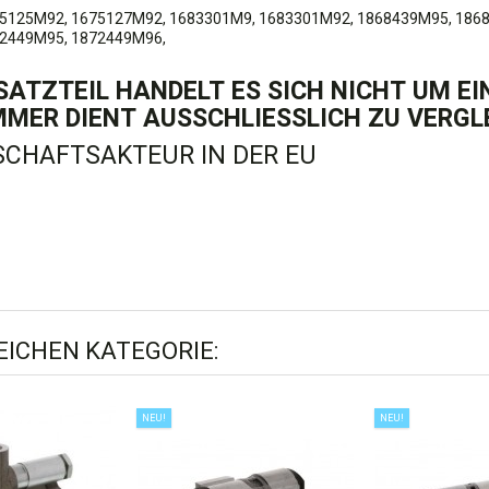
5125M92, 1675127M92, 1683301M9, 1683301M92, 1868439M95, 186
72449M95, 1872449M96,
ATZTEIL HANDELT ES SICH NICHT UM EIN 
MMER DIENT AUSSCHLIESSLICH ZU VERGL
CHAFTSAKTEUR IN DER EU
LEICHEN KATEGORIE:
NEU!
NEU!