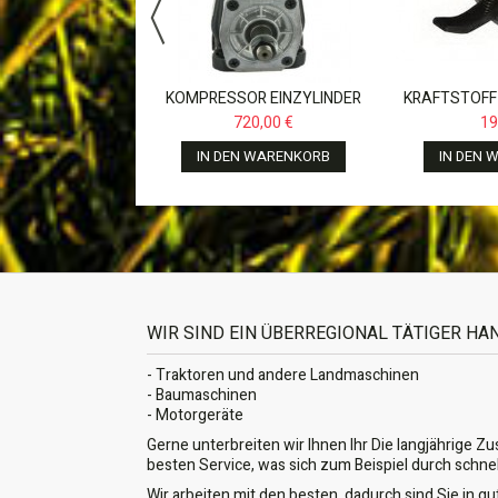
N WARENKORB
KOMPRESSOR EINZYLINDER
KRAFTSTOFF
159CC FÜR CASE JX,NEW
FÜR FENDT F
720,00 €
19
HOLLAND,JOHN...
822
IN DEN WARENKORB
IN DEN 
WIR SIND EIN ÜBERREGIONAL TÄTIGER H
- Traktoren und andere Landmaschinen
- Baumaschinen
- Motorgeräte
Gerne unterbreiten wir Ihnen Ihr Die langjährige Z
besten Service, was sich zum Beispiel durch schne
Wir arbeiten mit den besten, dadurch sind Sie in 