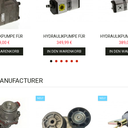
KPUMPE FÜR
HYDRAULIKPUMPE FÜR
HYDRAULIKPUM
 FERGUSON
MASSEY FERGUSON
JX60,JX70
9,00 €
349,99 €
389,
,RENAULT...
HOLLA
WARENKORB
IN DEN WARENKORB
IN DEN W
MANUFACTURER
NEU!
NEU!