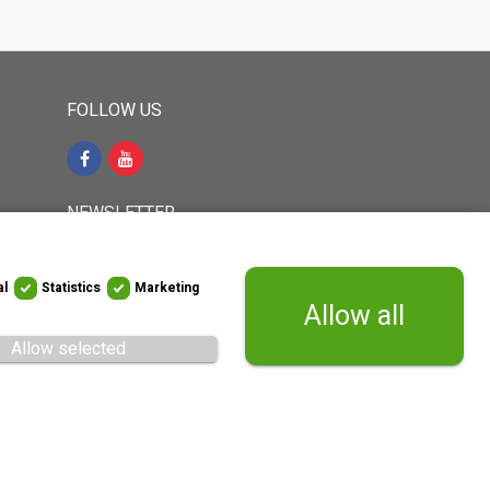
FOLLOW US
NEWSLETTER
35-767
al
Statistics
Marketing
Sign up to receive latest news and
Allow all
updates direct to your inbox
Allow selected
WITHDRAW FROM CONTRACT