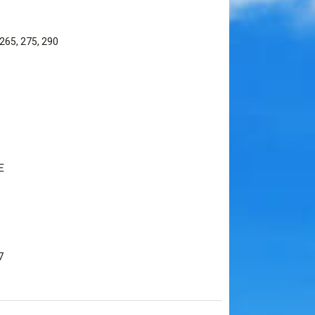
 265, 275, 290
E
7