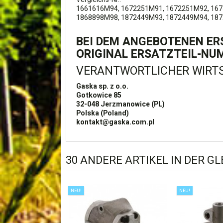
1661616M94, 1672251M91, 1672251M92, 167
1868898M98, 1872449M93, 1872449M94, 18
BEI DEM ANGEBOTENEN ERS
ORIGINAL ERSATZTEIL-NU
VERANTWORTLICHER WIRTS
Gaska sp. z o.o.
Gotkowice 85
32-048
Jerzmanowice (PL)
Polska (Poland)
kontakt@gaska.com.pl
30 ANDERE ARTIKEL IN DER G
NEU!
NEU!
 FÜR FENDT ,