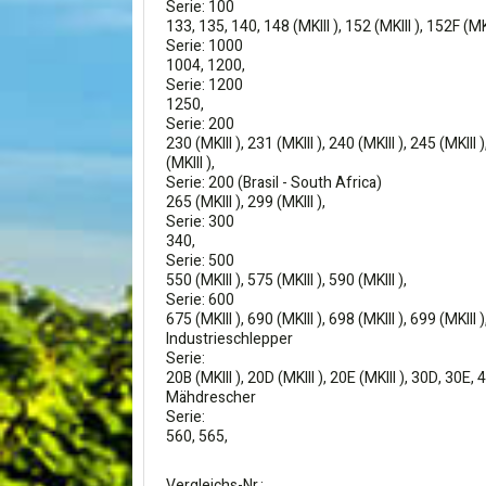
Serie: 100
133, 135, 140, 148 (MKIII ), 152 (MKIII ), 152F (MKII
Serie: 1000
1004, 1200,
Serie: 1200
1250,
Serie: 200
230 (MKIII ), 231 (MKIII ), 240 (MKIII ), 245 (MKIII )
(MKIII ),
Serie: 200 (Brasil - South Africa)
265 (MKIII ), 299 (MKIII ),
Serie: 300
340,
Serie: 500
550 (MKIII ), 575 (MKIII ), 590 (MKIII ),
Serie: 600
675 (MKIII ), 690 (MKIII ), 698 (MKIII ), 699 (MKIII )
Industrieschlepper
Serie:
20B (MKIII ), 20D (MKIII ), 20E (MKIII ), 30D, 30E, 
Mähdrescher
Serie:
560, 565,
Vergleichs-Nr.: