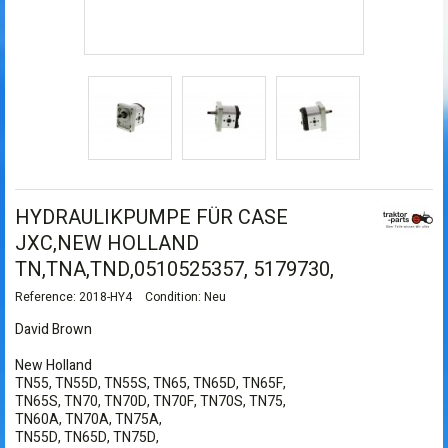
HYDRAULIKPUMPE FÜR CASE
JXC,NEW HOLLAND
TN,TNA,TND,0510525357, 5179730,
Reference:
2018-HY4
Condition:
Neu
David Brown
New Holland
TN55, TN55D, TN55S, TN65, TN65D, TN65F,
TN65S, TN70, TN70D, TN70F, TN70S, TN75,
TN60A, TN70A, TN75A,
TN55D, TN65D, TN75D,