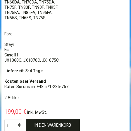
TN60DA, TN70DA, TN75DA,
TN75F, TN80F, TN90F, TN95F,
TN75FA, TN85FA, TN95FA,
TN55S, TN65S, TN75S,
Ford
Steyr
Fiat
Case IH
JX1060C, JX1070C, JX1075C,
Lieferzeit 3-4 Tage
Kostenloser Versand
Rufen Sie uns an: +48 571-235-767
2
Artikel
199,00 €
inkl. MwSt.
IN DEN WARENKORB